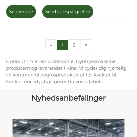
Se mere >>
Send forespørgsel >>
«
1
2
»
Green Ohm er en professionel Dybtryksmaskine
producent og leverandør i Kina. Vi byder dig hjertelig
velkommen til engrosprodukter af høj kvalitet til
konkurrencedygtige priser fra vores fabrik.
Nyhedsanbefalinger
Non-Woven Pose Making Machin