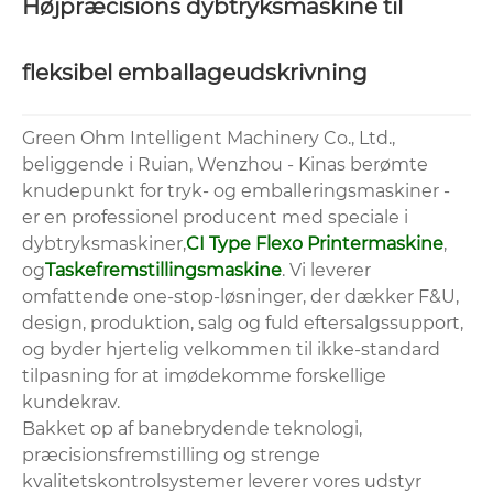
Højpræcisions dybtryksmaskine til
fleksibel emballageudskrivning
Green Ohm Intelligent Machinery Co., Ltd.,
beliggende i Ruian, Wenzhou - Kinas berømte
knudepunkt for tryk- og emballeringsmaskiner -
er en professionel producent med speciale i
dybtryksmaskiner,
CI Type Flexo Printermaskine
,
og
Taskefremstillingsmaskine
. Vi leverer
omfattende one-stop-løsninger, der dækker F&U,
design, produktion, salg og fuld eftersalgssupport,
og byder hjertelig velkommen til ikke-standard
tilpasning for at imødekomme forskellige
kundekrav.
Bakket op af banebrydende teknologi,
præcisionsfremstilling og strenge
kvalitetskontrolsystemer leverer vores udstyr