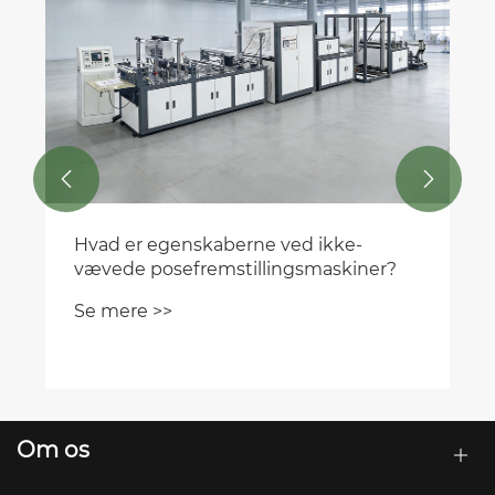
Market Nøgledrivere, udfordringer
muligheder
Se mere >>


ke-
skiner?
Om os