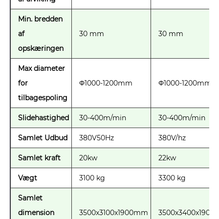
Min. bredden
af ​​
30 mm
30 mm
opskæringen
Max diameter
for
Φ1000-1200mm
Φ1000-1200mm
tilbagespoling
Slidehastighed
30-400m/min
30-400m/min
Samlet Udbud
380V50Hz
380V/hz
Samlet kraft
20kw
22kw
Vægt
3100 kg
3300 kg
Samlet
dimension
3500x3100x1900mm
3500x3400x190