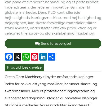
kan prale af avanceret behandling og et professionelt
ingeniørteam, der leverer innovative løsninger til
globale markeder. Dens PLC-kontrollerede
højhastighedsskæringsmaskine, med høj hastighed og
nøjagtighed, kan skære forskellige materialer, sikrer
stabil kvalitet, understøtter effektiv produktion og er
velegnet til engros- og storskalabehandlingsbehov.
Send forespørgsel
Facebook
X
WhatsApp
Pinterest
LinkedIn
Share
Produkt beskrivelse
Green Ohm Machinery tilbyder omfattende løsninger
inden for pakkeudstyr og maskiner, herunder skære- og
skæremaskiner. Med et professionelt ingeniørteam og
avanceret forarbejdning udvikler vi innovative løsninger
til globale markeder. Vores produkter eksporteres til