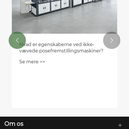


Hvad er egenskaberne ved ikke-
vævede posefremstillingsmaskiner?
Se mere >>
Om os