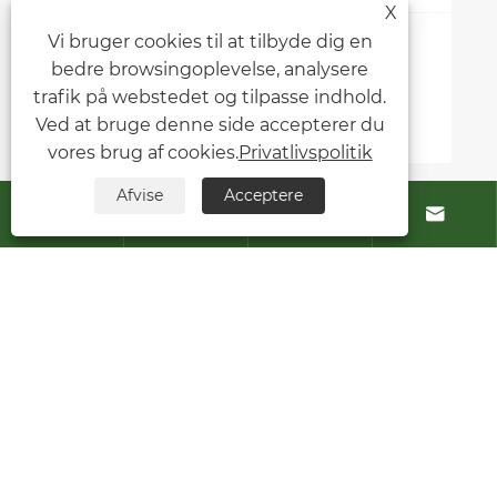
Printer din produktion?
X
Vi bruger cookies til at tilbyde dig en
Se mere >>
bedre browsingoplevelse, analysere
trafik på webstedet og tilpasse indhold.
Ved at bruge denne side accepterer du
vores brug af cookies.
Privatlivspolitik
Afvise
Acceptere




Om os
Produkter
Kontakt os
FØLG OS