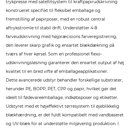
trykpresse med satellitsystem til kraftpapirudskrivning
konstrueret specifikt til fleksibel emballage og
fremstilling af papirposer, med en robust central
aftrykstromle til stabil drift. Understøtter 4-8
farveudskrivning med højpræcisions farveregistrering,
den leverer skarp grafik og ensartet blækdækning på
tværs af hver kørsel. Som en professionel flexo-
udskrivningsløsning garanterer den ensartet output af høj
kvalitet til en bred vifte af emballageapplikationer.
Dette avancerede udstyr behandler forskellige substrater,
herunder PE, BOPP, PET, CPP og papir, hvilket gør det
ideelt til fødevareemballage, indkøbsposer og etiketter.
Udstyret med et højeffektivt tørresystem til øjeblikkelig
blækhærdning, er det fuldt kompatibelt med vandbaseret
og UV-blæk for at understøtte miljøvenlig produktion. I