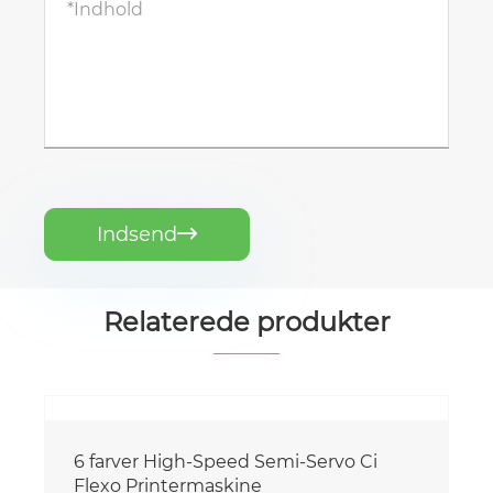
Indsend

Relaterede produkter
farver High-Speed ​​Semi-Servo Ci
exo Printermaskine