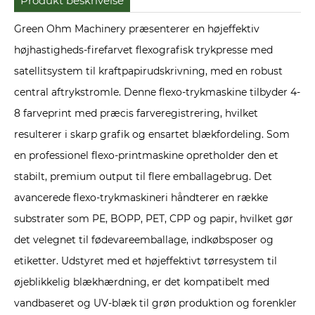
Produkt beskrivelse
Green Ohm Machinery præsenterer en højeffektiv
højhastigheds-firefarvet flexografisk trykpresse med
satellitsystem til kraftpapirudskrivning, med en robust
central aftrykstromle. Denne flexo-trykmaskine tilbyder 4-
8 farveprint med præcis farveregistrering, hvilket
resulterer i skarp grafik og ensartet blækfordeling. Som
en professionel flexo-printmaskine opretholder den et
stabilt, premium output til flere emballagebrug. Det
avancerede flexo-trykmaskineri håndterer en række
substrater som PE, BOPP, PET, CPP og papir, hvilket gør
det velegnet til fødevareemballage, indkøbsposer og
etiketter. Udstyret med et højeffektivt tørresystem til
øjeblikkelig blækhærdning, er det kompatibelt med
vandbaseret og UV-blæk til grøn produktion og forenkler