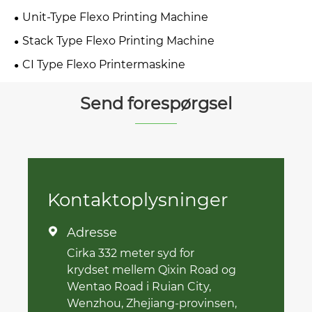
Unit-Type Flexo Printing Machine
Stack Type Flexo Printing Machine
CI Type Flexo Printermaskine
Send forespørgsel
Kontaktoplysninger
Adresse

Cirka 332 meter syd for
krydset mellem Qixin Road og
Wentao Road i Ruian City,
Wenzhou, Zhejiang-provinsen,