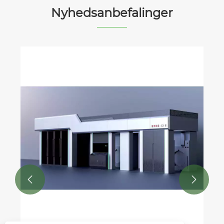
Nyhedsanbefalinger


Hvordan forbedrer en Unit-Type Flexo