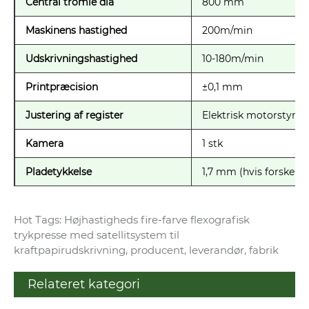
Central tromle dia
800 mm
Maskinens hastighed
200m/min
Udskrivningshastighed
10-180m/min
Printpræcision
±0,1 mm
Justering af register
Elektrisk motorstyring
Kamera
1 stk
Pladetykkelse
1,7 mm (hvis forskell
Hot Tags: Højhastigheds fire-farve flexografisk
trykpresse med satellitsystem til
kraftpapirudskrivning, producent, leverandør, fabrik
Relateret kategori